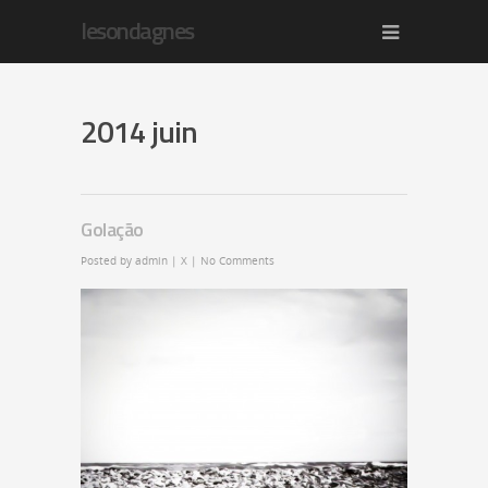
lesondagnes
2014 juin
Golação
Posted by
admin
|
X
|
No Comments