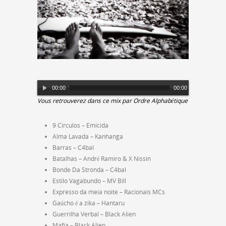
Lecteur
00:00
00:00
audio
Vous retrouverez dans ce mix par Ordre Alphabétique
9 Circulos – Emicida
Alma Lavada – Kanhanga
Barras – C4bal
Batalhas – André Ramiro & X Nissin
Bonde Da Stronda – C4bal
Estilo Vagabundo – MV Bill
Expresso da meia noite – Racionais MCs
Gaúcho é a zika – Hantaru
Guerrilha Verbal – Black Alien
Mafia – Black Alien