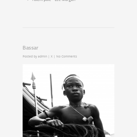
Bassar
Posted by
admin
|
X
|
No Comments