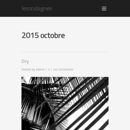
lesondagnes
2015 octobre
Dry
Posted by
admin
|
X
|
No Comments