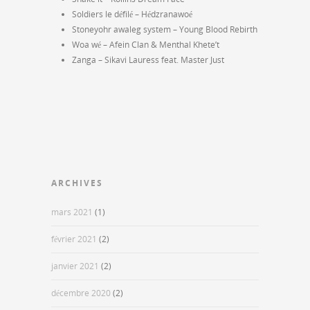
Soldiers le défilé – Hédzranawoé
Stoneyohr awaleg system – Young Blood Rebirth
Woa wé – Afein Clan & Menthal Khete’t
Zanga – Sikavi Lauress feat. Master Just
ARCHIVES
mars 2021
(1)
février 2021
(2)
janvier 2021
(2)
décembre 2020
(2)