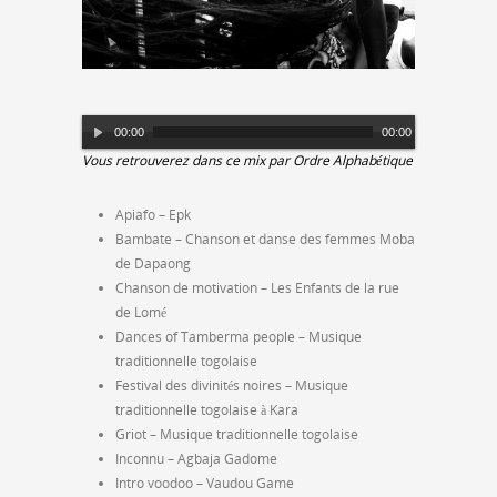
Lecteur
00:00
00:00
audio
Vous retrouverez dans ce mix par Ordre Alphabétique
Apiafo – Epk
Bambate – Chanson et danse des femmes Moba
de Dapaong
Chanson de motivation – Les Enfants de la rue
de Lomé
Dances of Tamberma people – Musique
traditionnelle togolaise
Festival des divinités noires – Musique
traditionnelle togolaise à Kara
Griot – Musique traditionnelle togolaise
Inconnu – Agbaja Gadome
Intro voodoo – Vaudou Game