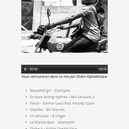
Lecteur
00:00
00:00
audio
Vous retrouverez dans ce mix par Ordre Alphabétique
Beautifull girl – Elstrophe
Ecriture writing stylfree – Rex Sessions 2
Fiesta – Demon Lassi feat. Poundy Sysse
Gbanfor – BC Warrios
I’m africano – B Singer
Le 82eme dput – Ablamesfo
Shake it – Kollins Dream Face