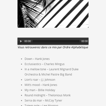
Lecteur
00:00
00:00
audio
Vous retrouverez dans ce mix par Ordre Alphabétique
Down – Hank Jones
Ecclusiastics – Charles Mingus
In a mellow tone – Laurent Mignard Duke
Orchestra & Michel Pastre Big Band
Lion’s roar – J.J. Johnson
Milt’s mood – Hank Jones
My man – Billie Holiday
Round midnight – Thelonious Monk
Serra do mar – McCoy Tyner
Totem pole – Lee Morgan