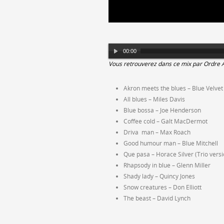
Lecteur
00:00
audio
Vous retrouverez dans ce mix par Ordre 
Akron meets the blues – Blue Velvet
All blues – Miles Davis
Blue bossa – Joe Henderson
Coffee cold – Galt MacDermot
Driva man – Max Roach
Good humour man – Blue Mitchell
Que pasa – Horace Silver (Trio versi
Rhapsody in blue – Glenn Miller
Shady lady – Quincy Jones
Snow creatures – Don Elliott
The beast – David Lynch