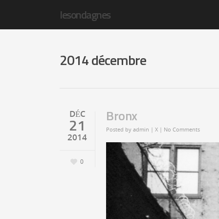
lesondagnes
2014 décembre
Bronx
DÉC
21
Posted by
admin
|
X
|
No Comments
2014
0