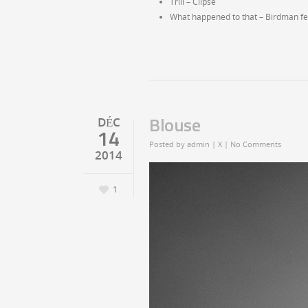
Trill – Clipse
What happened to that – Birdman fea
Blouse
DÉC
14
Posted by
admin
|
X
|
No Comments
2014
1