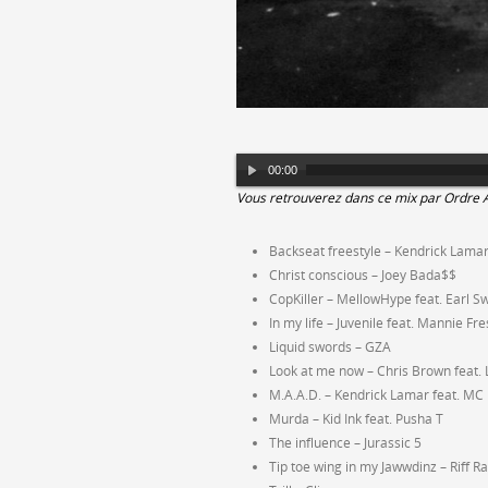
Lecteur
00:00
audio
Vous retrouverez dans ce mix par Ordre 
Backseat freestyle – Kendrick Lama
Christ conscious – Joey Bada$$
CopKiller – MellowHype feat. Earl S
In my life – Juvenile feat. Mannie Fr
Liquid swords – GZA
Look at me now – Chris Brown feat.
M.A.A.D. – Kendrick Lamar feat. MC 
Murda – Kid Ink feat. Pusha T
The influence – Jurassic 5
Tip toe wing in my Jawwdinz – Riff Ra