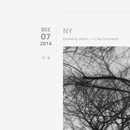
NY
DÉC
07
Posted by
admin
|
X
|
No Comments
2014
0